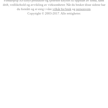
FirmaHjelp AS tilbyr produkter og tjenester knyttet til oppstart av firma, samt
drift, vedlikehold og avvikling av virksomheter. Når du bruker disse sidene har
du forstått og er enig i våre
vilkår for bruk
og
personvern
.
Copyright © 2003-2017. Alle rettigheter.