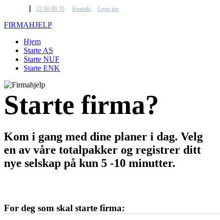
22 00 80 70
Kontakt
Logg inn
F
IRMA
H
JELP
Hjem
Starte AS
Starte NUF
Starte ENK
Starte firma?
Kom i gang med dine planer i dag. Velg
en av våre totalpakker og registrer ditt
nye selskap på kun 5 -10 minutter.
Aksjeselskap
NUF-selskap
Enk.foretak
For deg som skal starte firma: