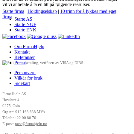
vil vi anbefale å ta en titt på følgende ressurser.
Starte firma
|
Holdingselskap
|
10 trinn for å lykkes med eget
firma
Starte AS
Starte NUF
Starte ENK
Om FirmaHjelp
Kontakt
Referanser
Presse
Personvern
Vilkår for bruk
Sidekart
FirmaHjelp AS
Hovfaret 4
0275
,
Oslo
Org.nr.: 912 168 638 MVA
Telefon:
22 00 80 70
.
E-post:
post@firmahjelp.no