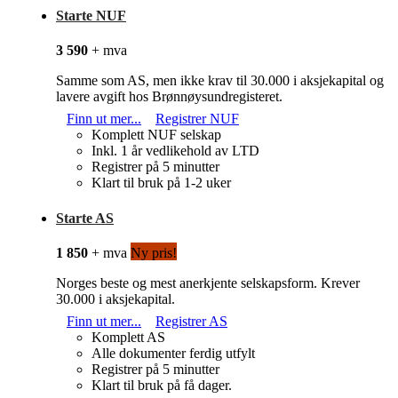
Starte NUF
3 590
+ mva
Samme som AS, men ikke krav til 30.000 i aksjekapital og
lavere avgift hos Brønnøysundregisteret.
Finn ut mer...
Registrer NUF
Komplett NUF selskap
Inkl. 1 år vedlikehold av LTD
Registrer på 5 minutter
Klart til bruk på 1-2 uker
Starte AS
1 850
+ mva
Ny pris!
Norges beste og mest anerkjente selskapsform. Krever
30.000 i aksjekapital.
Finn ut mer...
Registrer AS
Komplett AS
Alle dokumenter ferdig utfylt
Registrer på 5 minutter
Klart til bruk på få dager.