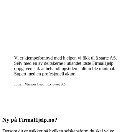
Vi er kjempefornøyd med hjelpen vi fikk til å starte AS.
Selv med en av deltakerne i utlandet løste FirmaHjelp
oppgaven slik at behandlingstiden i altinn ble minimal.
Supert med en profesjonell aktør.
Johan Manon Ceron
Crianza AS
Ny på FirmaHjelp.no?
Dersom du er usikker på hvilken selskapsform du skal velge,