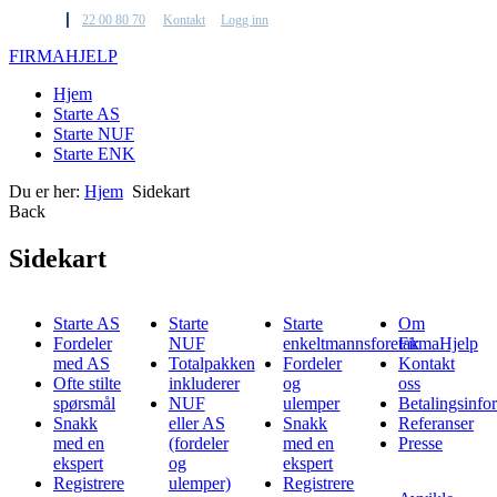
22 00 80 70
Kontakt
Logg inn
F
IRMA
H
JELP
Hjem
Starte AS
Starte NUF
Starte ENK
Du er her:
Hjem
Sidekart
Back
Sidekart
Starte AS
Starte
Starte
Om
Fordeler
NUF
enkeltmannsforetak
FirmaHjelp
med AS
Totalpakken
Fordeler
Kontakt
Ofte stilte
inkluderer
og
oss
spørsmål
NUF
ulemper
Betalingsinfo
Snakk
eller AS
Snakk
Referanser
med en
(fordeler
med en
Presse
ekspert
og
ekspert
Registrere
ulemper)
Registrere