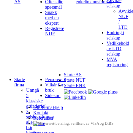
Avvikle
AS
Ofte stilte
enkeltmannsforetak
selskap
spørsmål
Avvikl
Snakk
NUF
med en
/
ekspert
LTD
Registrere
Endring i
NUF
selskap
Vedlikehold
av LTD
selskap
MVA
registrering
Starte AS
Starte
Personvern
Starte NUF
firma
Vilkår for
Starte ENK
Unngå
bruk
5
Sidekart
klassiske
gründerfeil
Om FirmaHjelp
3
Kontakt
selskapsformer
Referanser
alle
Presse
bør
kjenne