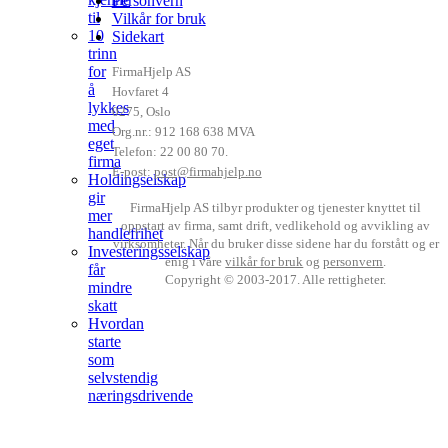
Personvern
til
Vilkår for bruk
10
Sidekart
trinn
for
FirmaHjelp AS
å
Hovfaret 4
lykkes
0275
,
Oslo
med
Org.nr.: 912 168 638 MVA
eget
Telefon:
22 00 80 70
.
firma
E-post:
post@firmahjelp.no
Holdingselskap
gir
FirmaHjelp AS tilbyr produkter og tjenester knyttet til
mer
oppstart av firma, samt drift, vedlikehold og avvikling av
handlefrihet
virksomheter. Når du bruker disse sidene har du forstått og er
Investeringsselskap
enig i våre
vilkår for bruk
og
personvern
.
får
Copyright © 2003-2017. Alle rettigheter.
mindre
skatt
Hvordan
starte
som
selvstendig
næringsdrivende